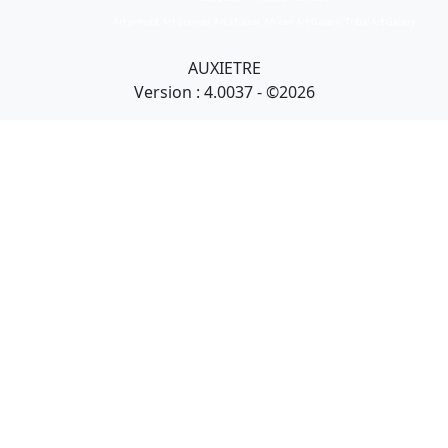
Art primitif, Art premier, Art africain, African Art Gallery, Tribal Art Gallery
AUXIETRE
Version : 4.0037 - ©2026