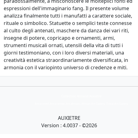
paradossalmente, a misconoscere le molteplici fonti ed
espressioni dell'immaginario fang. Il presente volume
analizza finalmente tutti i manufatti a carattere sociale,
rituale o simbolico. Statuette o semplici teste connesse
al culto degli antenati, maschere da danza dei vari riti,
insegne di potere, copricapo e ornamenti, armi,
strumenti musicali ornati, utensili della vita di tutti i
giorni testimoniano, con i loro diversi materiali, una
creatività estetica straordinariamente diversificata, in
armonia con il variopinto universo di credenze e miti.
Collection Armand Auxietre
Art primitif, Art premier, Art africain, African Art Gallery, Tribal Art Gallery
AUXIETRE
Version : 4.0037 - ©2026