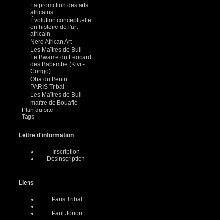
La promotion des arts
africains
Évolution conceptuelle
en histoire de l'art
africain
Nerd African Art
Les Maîtres de Buli
Le Bwame du Léopard
des Babembe (Kivu-
Congo)
Oba du Benin
PARIS Tribal
Les Maîtres de Buli
maître de Bouaflé
Plan du site
Tags
Lettre d'information
Inscription
Désinscription
Liens
Paris Tribal
Paul Jorion