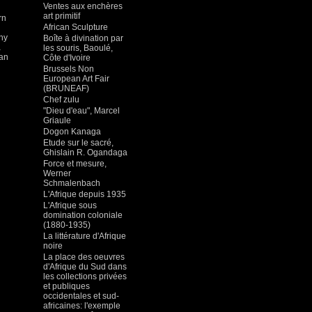
Ventes aux enchères
art primitif
rn
African Sculpture
any
Boîte à divination par
a
les souris, Baoulé,
can
Côte d'Ivoire
Brussels Non
European Art Fair
(BRUNEAF)
Chef zulu
"Dieu d'eau", Marcel
Griaule
Dogon Kanaga
Etude sur le sacré,
Ghislain R. Ogandaga
Force et mesure,
Werner
Schmalenbach
L'Afrique depuis 1935
L'Afrique sous
domination coloniale
(1880-1935)
La littérature d'Afrique
noire
La place des oeuvres
d'Afrique du Sud dans
les collections privées
et publiques
occidentales et sud-
africaines: l'exemple