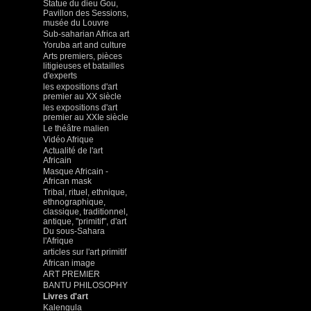
Statue du dieu Gou,
Pavillon des Sessions,
musée du Louvre
Sub-saharian Africa art
Yoruba art and culture
Arts premiers, pièces
litigieuses et batailles
d'experts
les expositions d'art
premier au XX siècle
les expositions d'art
premier au XXIe siècle
Le théâtre malien
Vidéo Afrique
Actualité de l'art
Africain
Masque Africain -
African mask
Tribal, rituel, ethnique,
ethnographique,
classique, traditionnel,
antique, "primitif", d'art
Du sous-Sahara
l'Afrique
articles sur l'art primitif
African image
ART PREMIER
BANTU PHILOSOPHY
Livres d'art
Kalengula