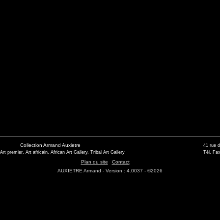
Collection Armand Auxietre
41 rue 
 Art premier, Art africain, African Art Gallery, Tribal Art Gallery
Tél. Fax
Plan du site
Contact
AUXIETRE Armand - Version : 4.0037 - ©2026