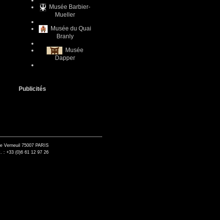
Musée Barbier-
Mueller
Musée du Quai
Branly
Musée
Dapper
Publicités
de Verneuil 75007 PARIS
. : +33 (0)6 61 12 97 26