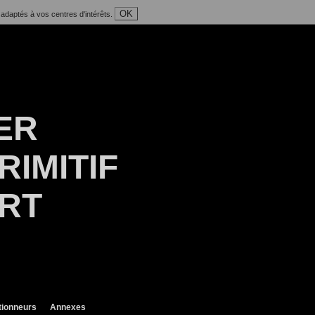
OK
 adaptés à vos centres d'intérêts.
ER
RIMITIF
ART
tionneurs
Annexes