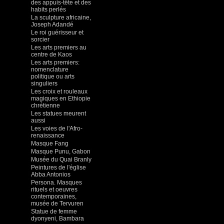
des appuis-tête et des
habits perlés
La sculpture africaine,
Joseph Adandé
Le roi guérisseur et
sorcier
Les arts premiers au
centre de Kaos
Les arts premiers:
nomenclature
politique ou arts
singuliers
Les croix et rouleaux
magiques en Ethiopie
chrétienne
Les statues meurent
aussi
Les voies de l'Afro-
renaissance
Masque Fang
Masque Punu, Gabon
Musée du Quai Branly
Peintures de l'église
Abba Antonios
Persona. Masques
rituels et oeuvres
contemporaines,
musée de Tervuren
Statue de femme
dyonyeni, Bambara