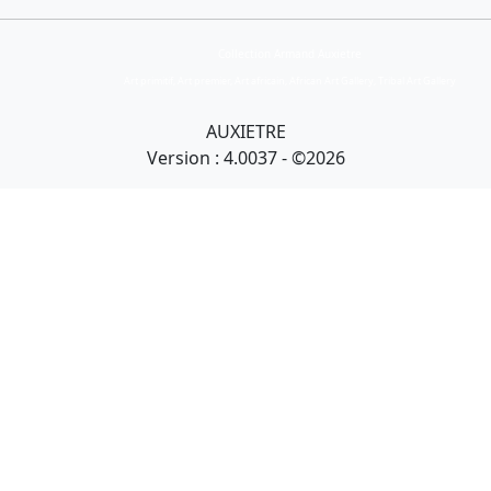
Collection Armand Auxietre
Art primitif, Art premier, Art africain, African Art Gallery, Tribal Art Gallery
AUXIETRE
Version : 4.0037 - ©2026