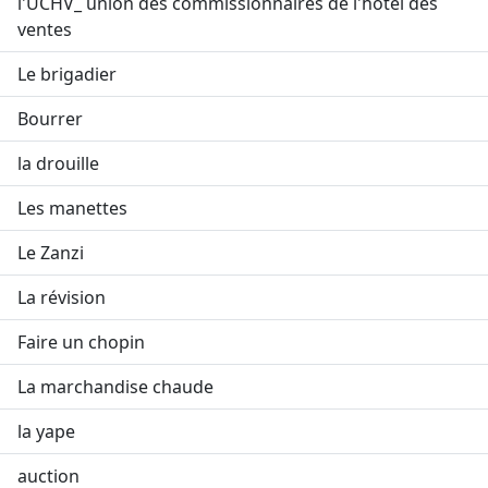
l'UCHV_ union des commissionnaires de l'hôtel des
ventes
Le brigadier
Bourrer
la drouille
Les manettes
Le Zanzi
La révision
Faire un chopin
La marchandise chaude
la yape
auction