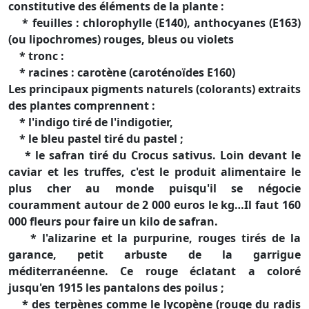
constitutive des éléments de la plante :
* feuilles : chlorophylle (E140), anthocyanes (E163)
(ou lipochromes) rouges, bleus ou violets
* tronc :
* racines : carotène (caroténoïdes E160)
Les principaux pigments naturels (colorants) extraits
des plantes comprennent :
* l'indigo tiré de l'indigotier,
* le bleu pastel tiré du pastel ;
* le safran tiré du Crocus sativus. Loin devant le
caviar et les truffes, c'est le produit alimentaire le
plus cher au monde puisqu'il se négocie
couramment autour de 2 000 euros le kg…Il faut 160
000 fleurs pour faire un kilo de safran.
* l'alizarine et la purpurine, rouges tirés de la
garance, petit arbuste de la garrigue
méditerranéenne. Ce rouge éclatant a coloré
jusqu'en 1915 les pantalons des poilus ;
* des terpènes comme le lycopène (rouge du radis