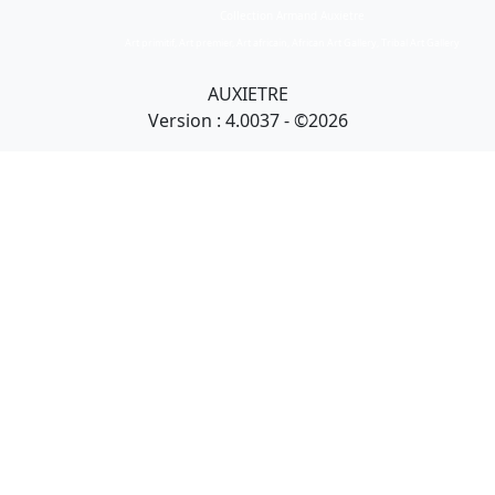
Collection Armand Auxietre
Art primitif, Art premier, Art africain, African Art Gallery, Tribal Art Gallery
AUXIETRE
Version : 4.0037 - ©2026