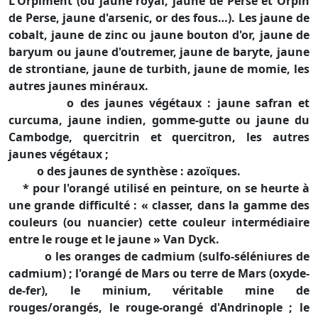
L'Orpiment (ou jaune royal, jaune de Perse et Orpin
de Perse, jaune d'arsenic, or des fous…). Les jaune de
cobalt, jaune de zinc ou jaune bouton d'or, jaune de
baryum ou jaune d'outremer, jaune de baryte, jaune
de strontiane, jaune de turbith, jaune de momie, les
autres jaunes minéraux.
o des jaunes végétaux : jaune safran et
curcuma, jaune indien, gomme-gutte ou jaune du
Cambodge, quercitrin et quercitron, les autres
jaunes végétaux ;
o des jaunes de synthèse : azoïques.
* pour l'orangé utilisé en peinture, on se heurte à
une grande difficulté : « classer, dans la gamme des
couleurs (ou nuancier) cette couleur intermédiaire
entre le rouge et le jaune » Van Dyck.
o les oranges de cadmium (sulfo-séléniures de
cadmium) ; l'orangé de Mars ou terre de Mars (oxyde-
de-fer), le minium, véritable mine de
rouges/orangés, le rouge-orangé d'Andrinople ; le