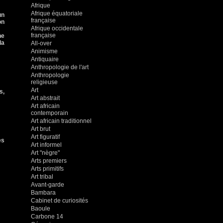
Afrique
Afrique équatoriale
un
française
on
Afrique occidentale
française
ne
la
All-over
Animisme
Antiquaire
Anthropologie de l'art
Anthropologie
religieuse
Art
s,
Art abstrait
Art africain
contemporain
Art africain traditionnel
Art brut
Art figuratif
es
Art informel
Art "nègre"
Arts premiers
Arts primitifs
Art tribal
Avant-garde
Bambara
Cabinet de curiosités
Baoule
Carbone 14