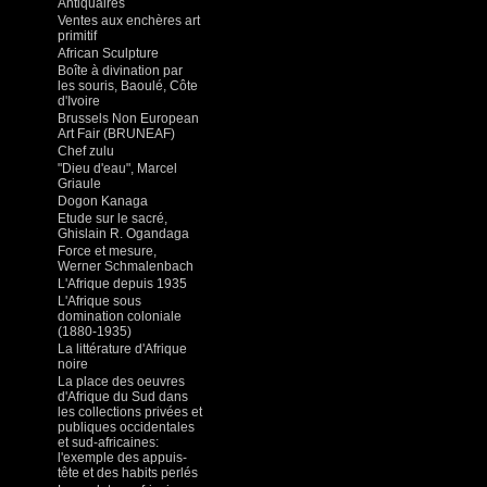
Antiquaires
Ventes aux enchères art
primitif
African Sculpture
Boîte à divination par
les souris, Baoulé, Côte
d'Ivoire
Brussels Non European
Art Fair (BRUNEAF)
Chef zulu
"Dieu d'eau", Marcel
Griaule
Dogon Kanaga
Etude sur le sacré,
Ghislain R. Ogandaga
Force et mesure,
Werner Schmalenbach
L'Afrique depuis 1935
L'Afrique sous
domination coloniale
(1880-1935)
La littérature d'Afrique
noire
La place des oeuvres
d'Afrique du Sud dans
les collections privées et
publiques occidentales
et sud-africaines:
l'exemple des appuis-
tête et des habits perlés