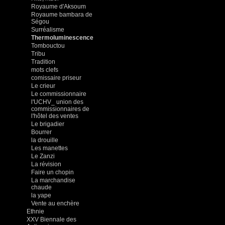
Royaume d'Aksoum
Royaume bambara de
Ségou
Surréalisme
Thermoluminescence
Tombouctou
Tribu
Tradition
mots clefs
comissaire priseur
Le crieur
Le commissionnaire
l'UCHV_ union des
commissionnaires de
l'hôtel des ventes
Le brigadier
Bourrer
la drouille
Les manettes
Le Zanzi
La révision
Faire un chopin
La marchandise
chaude
la yape
Vente au enchère
Ethnie
XXV Biennale des