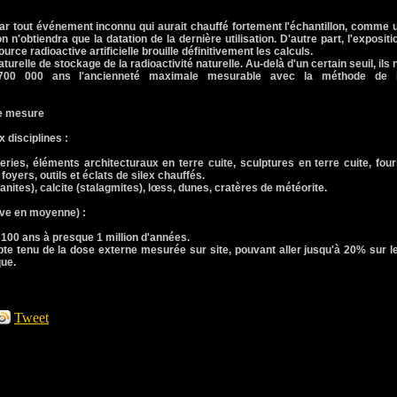
 tout événement inconnu qui aurait chauffé fortement l'échantillon, comme 
n n'obtiendra que la datation de la dernière utilisation. D'autre part, l'expositi
ource radioactive artificielle brouille définitivement les calculs.
urelle de stockage de la radioactivité naturelle. Au-delà d'un certain seuil, ils 
 700 000 ans l'ancienneté maximale mesurable avec la méthode de 
de mesure
x disciplines :
ries, éléments architecturaux en terre cuite, sculptures en terre cuite, four
foyers, outils et éclats de silex chauffés.
nites), calcite (stalagmites), lœss, dunes, cratères de météorite.
tive en moyenne) :
100 ans à presque 1 million d'années.
tenu de la dose externe mesurée sur site, pouvant aller jusqu'à 20% sur l
que.
Tweet