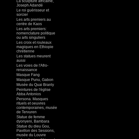
La sculpture africaine,
Joseph Adandé
Le roi guérisseur et
sorcier
Les arts premiers au
centre de Kaos
Les arts premiers:
nomenclature politique
ou arts singuliers
Les croix et rouleaux
magiques en Ethiopie
chrétienne
Les statues meurent
aussi
Les voies de l'Afro-
renaissance
Masque Fang
Masque Punu, Gabon
Musée du Quai Branly
Peintures de l'église
Abba Antonios
Persona. Masques
rituels et oeuvres
contemporaines, musée
de Tervuren
Statue de femme
dyonyeni, Bambara
Statue du dieu Gou,
Pavillon des Sessions,
musée du Louvre