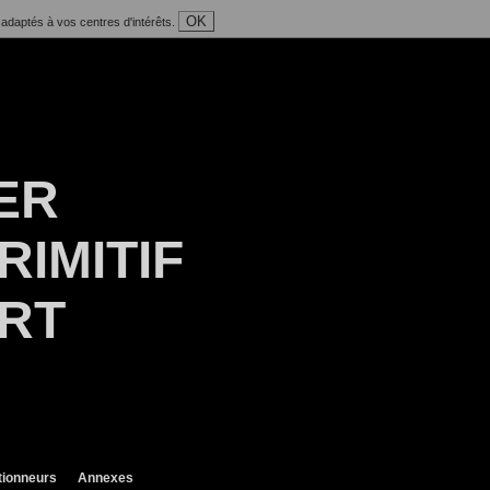
OK
 adaptés à vos centres d'intérêts.
ER
RIMITIF
ART
tionneurs
Annexes