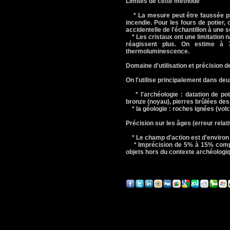
Limites de cette méthode
* La mesure peut être faussée par
incendie. Pour les fours de potier, o
accidentelle de l'échantillon à une s
* Les cristaux ont une limitation nat
réagissent plus. On estime à
thermoluminescence.
Domaine d'utilisation et précision 
On l'utilise principalement dans deu
* l'archéologie : datation de pote
bronze (noyau), pierres brûlées des 
* la géologie : roches ignées (volca
Précision sur les âges (erreur rela
* Le champ d'action est d'environ 
* Imprécision de 5% à 15% compte 
objets hors du contexte archéologi