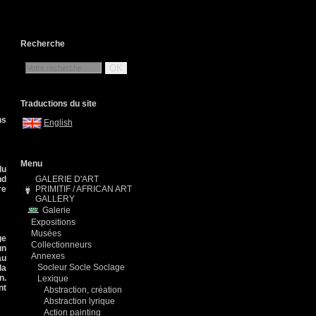
Recherche
OK
Traductions du site
ns
English
Menu
du
nd
GALERIE D'ART
re
PRIMITIF / AFRICAN ART
GALLERY
Galerie
Expositions
Musées
ge
Collectionneurs
un
Annexes
au
Socleur Socle Soclage
la
n.
Lexique
nt
Abstraction, création
Abstraction lyrique
Action painting