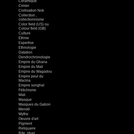
Céramique
Cimier
Civilisation Nok
Collection ,
collectionnisme
Color field (US) ou
Colour field (GB)
Culture
Ethnie
Expertise
Ethnologie
Datation
Dendrochronologie
Empire du Ghana
Empire du Mali
Empire du Wagadou
Empire peul du
Macina
Empire songhaï
Fétichisme
Mali
Masque
Masques du Gabon
Mendé
Mythe
Oeuvre d'art
Pigment
Reliquaire
Rite, rituel