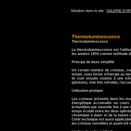
Situation dans le site :
GALERIE D'AR
Thermoluminescence
Thermoluminescence
La thermoluminescence est l'utilisa
les années 1950 comme méthode de 
Principe de base simplifié
Un certain nombre de cristaux, com
temps, sous forme d'énergie au nive
ils sont ensuite soumis à une trè
(photons). Une fois refroidis, l'acc
Utilisation pratique
Les cristaux présents dans les maté
énergétique accumulée au cours d
échantillon une nouvelle fois à une
temps écoulé entre les deux opérati
céramique à dater et de la nature d
Cette technique est aussi applicable
les cristaux sensibles et ayant ét