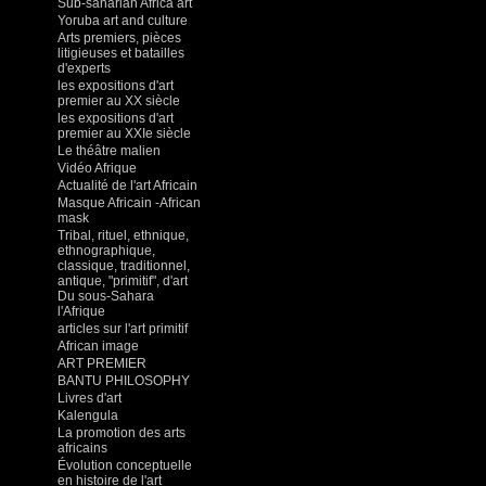
Sub-saharian Africa art
Yoruba art and culture
Arts premiers, pièces
litigieuses et batailles
d'experts
les expositions d'art
premier au XX siècle
les expositions d'art
premier au XXIe siècle
Le théâtre malien
Vidéo Afrique
Actualité de l'art Africain
Masque Africain -African
mask
Tribal, rituel, ethnique,
ethnographique,
classique, traditionnel,
antique, "primitif", d'art
Du sous-Sahara
l'Afrique
articles sur l'art primitif
African image
ART PREMIER
BANTU PHILOSOPHY
Livres d'art
Kalengula
La promotion des arts
africains
Évolution conceptuelle
en histoire de l'art