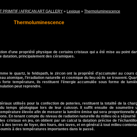
T PRIMITIF / AFRICAN ART GALLERY
»
Lexique
»
Thermoluminescence
Thermoluminescence
tion d'une propriété physique de certains cristaux qui a été mise au point da
datation, principalement des céramiques.
me le quartz, le feldspath, le zircon ont la propriété d'accumuler au cours 
au atomique, l'irradiation naturelle et cosmique du lieu où ils se trouvent. Qua
s forte température, ils restituent l'énergie accumulée sous forme de lumiè
umulation peut reprendre.
riaux utilisés pour la confection de poteries, restituent la totalité de la char
u temps géologique lors de leur cuisson. Il suffit ensuite de soumettre 
 température élevée afin de mesurer la lumière émise qui sera proportionnelle 
ons. En tenant compte du niveau de radiation naturelle du milieu où a séjourné 
es cristaux en jeu, on obtient par un calcul la datation précise de l'échantillo
 à des terres de foyer, des fours, des laves, et en général à tout milieu contena
é soumis à des températures importantes dans le passé.