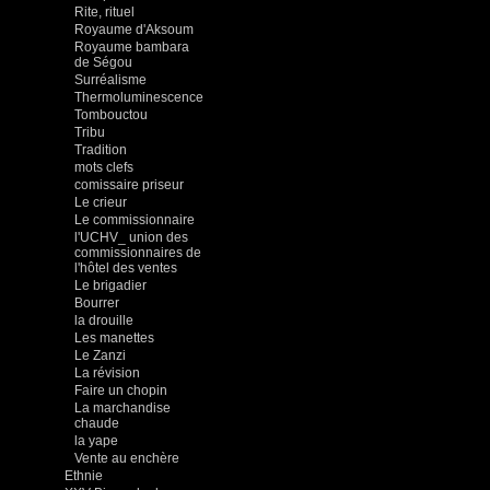
Rite, rituel
Royaume d'Aksoum
Royaume bambara
de Ségou
Surréalisme
Thermoluminescence
Tombouctou
Tribu
Tradition
mots clefs
comissaire priseur
Le crieur
Le commissionnaire
l'UCHV_ union des
commissionnaires de
l'hôtel des ventes
Le brigadier
Bourrer
la drouille
Les manettes
Le Zanzi
La révision
Faire un chopin
La marchandise
chaude
la yape
Vente au enchère
Ethnie