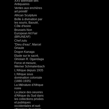
XXV Biennale des
Antiquaires
Ventes aux enchères
art primitif
African Sculpture
Boîte à divination par
les souris, Baoulé,
Côte d'Ivoire
Brussels Non
European Art Fair
(BRUNEAF)
Chef zulu
"Dieu d'eau", Marcel
Griaule
Dogon Kanaga
Etude sur le sacré,
Ghislain R. Ogandaga
Force et mesure,
Werner Schmalenbach
L'Afrique depuis 1935
L'Afrique sous
domination coloniale
(1880-1935)
La littérature d'Afrique
noire
La place des oeuvres
d'Afrique du Sud dans
les collections privées
et publiques
occidentales et sud-