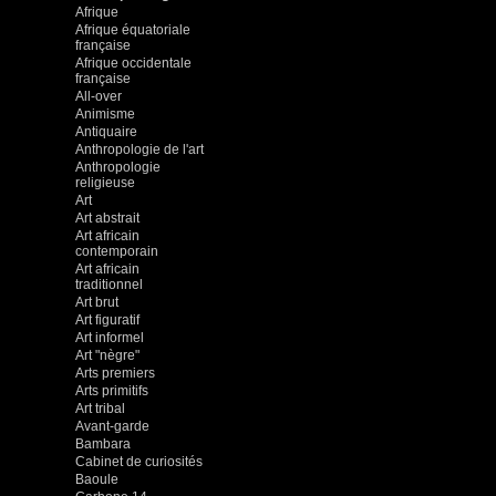
Afrique
Afrique équatoriale
française
Afrique occidentale
française
All-over
Animisme
Antiquaire
Anthropologie de l'art
Anthropologie
religieuse
Art
Art abstrait
Art africain
contemporain
Art africain
traditionnel
Art brut
Art figuratif
Art informel
Art "nègre"
Arts premiers
Arts primitifs
Art tribal
Avant-garde
Bambara
Cabinet de curiosités
Baoule