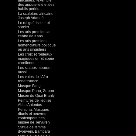
africaines: l'exemple
des appuis-tête et des
habits perlés
La sculpture africaine,
Joseph Adandé
Le roi guérisseur et
sorcier
Les arts premiers au
centre de Kaos
Les arts premiers:
nomenclature politique
ou arts singuliers
Les croix et rouleaux
magiques en Ethiopie
chrétienne
Les statues meurent
aussi
Les voies de l'Afro-
renaissance
Masque Fang
Masque Punu, Gabon
Musée du Quai Branly
Peintures de l'église
Abba Antonios
Persona. Masques
rituels et oeuvres
contemporaines,
musée de Tervuren
Statue de femme
dyonyeni, Bambara