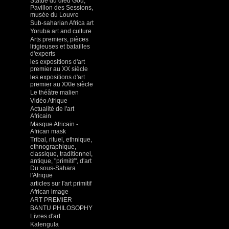
Statue du dieu Gou,
Pavillon des Sessions,
musée du Louvre
Sub-saharian Africa art
Yoruba art and culture
Arts premiers, pièces
litigieuses et batailles
d'experts
les expositions d'art
premier au XX siècle
les expositions d'art
premier au XXIe siècle
Le théâtre malien
Vidéo Afrique
Actualité de l'art
Africain
Masque Africain -
African mask
Tribal, rituel, ethnique,
ethnographique,
classique, traditionnel,
antique, "primitif", d'art
Du sous-Sahara
l'Afrique
articles sur l'art primitif
African image
ART PREMIER
BANTU PHILOSOPHY
Livres d'art
Kalengula