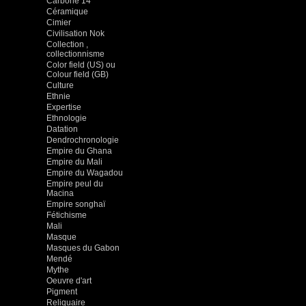
Carbone 14
Céramique
Cimier
Civilisation Nok
Collection ,
collectionnisme
Color field (US) ou
Colour field (GB)
Culture
Ethnie
Expertise
Ethnologie
Datation
Dendrochronologie
Empire du Ghana
Empire du Mali
Empire du Wagadou
Empire peul du
Macina
Empire songhaï
Fétichisme
Mali
Masque
Masques du Gabon
Mendé
Mythe
Oeuvre d'art
Pigment
Reliquaire