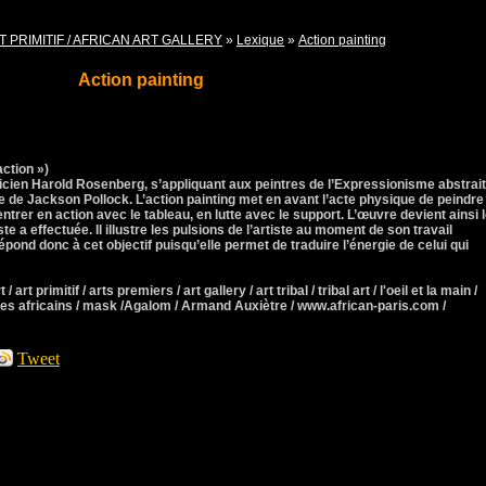
T PRIMITIF / AFRICAN ART GALLERY
»
Lexique
»
Action painting
Action painting
action »)
cien Harold Rosenberg, s’appliquant aux peintres de l’Expressionisme abstrait
ue de Jackson Pollock. L’action painting met en avant l’acte physique de peindre
 entrer en action avec le tableau, en lutte avec le support. L’œuvre devient ainsi 
te a effectuée. Il illustre les pulsions de l’artiste au moment de son travail
épond donc à cet objectif puisqu’elle permet de traduire l’énergie de celui qui
 / art primitif / arts premiers / art gallery / art tribal / tribal art / l'oeil et la main /
ques africains / mask /Agalom / Armand Auxiètre / www.african-paris.com /
Tweet