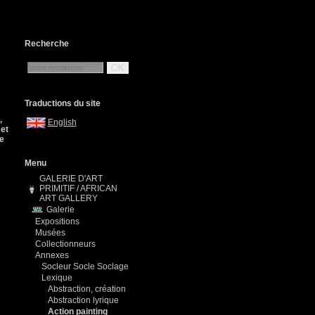
Recherche
OK
Traductions du site
,
English
 et
le
Menu
GALERIE D'ART
PRIMITIF / AFRICAN
ART GALLERY
Galerie
Expositions
Musées
Collectionneurs
Annexes
Socleur Socle Soclage
Lexique
Abstraction, création
Abstraction lyrique
Action painting