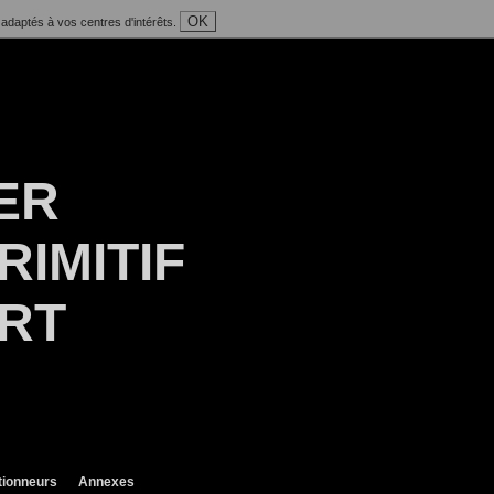
OK
 adaptés à vos centres d'intérêts.
ER
RIMITIF
ART
tionneurs
Annexes