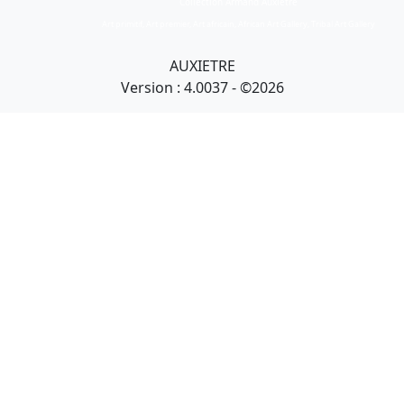
Collection Armand Auxietre
Art primitif, Art premier, Art africain, African Art Gallery, Tribal Art Gallery
AUXIETRE
Version : 4.0037 - ©2026