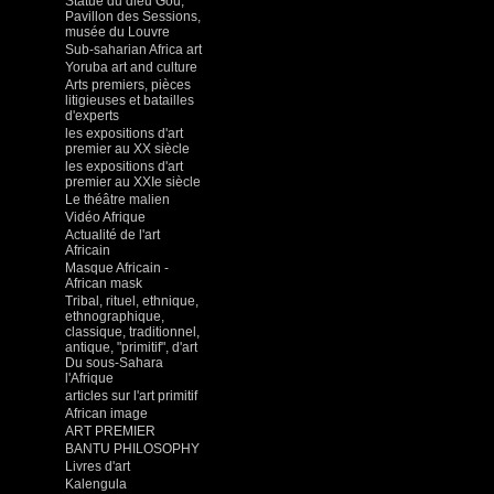
Statue du dieu Gou,
Pavillon des Sessions,
musée du Louvre
Sub-saharian Africa art
Yoruba art and culture
Arts premiers, pièces
litigieuses et batailles
d'experts
les expositions d'art
premier au XX siècle
les expositions d'art
premier au XXIe siècle
Le théâtre malien
Vidéo Afrique
Actualité de l'art
Africain
Masque Africain -
African mask
Tribal, rituel, ethnique,
ethnographique,
classique, traditionnel,
antique, "primitif", d'art
Du sous-Sahara
l'Afrique
articles sur l'art primitif
African image
ART PREMIER
BANTU PHILOSOPHY
Livres d'art
Kalengula