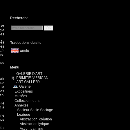
Recherche
 et
OK
gle
les
rés
Traductions du site
tes
.).
English
ie,
"se
Menu
GALERIE D'ART
PRIMITIF / AFRICAN
ait
ART GALLERY
que
Galerie
 la
tes
Expositions
an,
Musées
Collectionneurs
lle
Annexes
n à
Socleur Socle Soclage
Lexique
une
Abstraction, création
mps
Abstraction lyrique
th.
Action painting