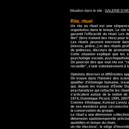
Situation dans le site :
GALERIE D'AR
Rite, rituel
Un rite ou rituel est une séquence
organisées dans le temps. Le rite n'e
garantit l'efficacité du rituel. Les 
libri" (livre traitant des rites) pour 
Les rituels peuvent intervenir dan
(messe, prière...) et des rituels pr
de politesse, discours de promotion o
Cette situation explique que les 
psychologie sociale, psychopathologi
On pourrait dire que tout rite est "
recueillir", s'unir volontairement à l
Opinions diverses et différentes a
On trouve dans l'histoire des scie
qualifier d'éthologie humaine, iss
qui, depuis les travaux d'Émile D
psychanalyse qui rattache les ritue
s'articulent autour de la notion de
1974, Dominique Picard, 1995, 2007
Comme éthologue, Konrad Lorenz a é
de ses membres pour circonscrire s
la conservation du groupe.
Le rituel a une dimension collective
dimension spatiotemporelle précise
quotidien et temps du rituel.
un rite électoral : le siège d'inves