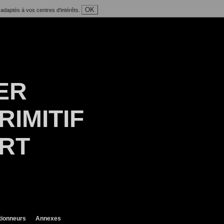
OK
 adaptés à vos centres d'intérêts.
ER
RIMITIF
ART
tionneurs
Annexes