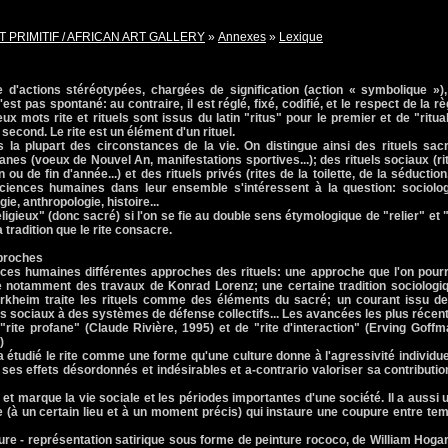
T PRIMITIF / AFRICAN ART GALLERY
»
Annexes
»
Lexique
 d'actions stéréotypées, chargées de signification (action « symbolique »),
st pas spontané: au contraire, il est réglé, fixé, codifié, et le respect de la rè
deux mots rite et rituels sont issus du latin "ritus" pour le premier et de "ritua
le second. Le rite est un élément d'un rituel.
s la plupart des circonstances de la vie. On distingue ainsi des rituels sac
ofanes (voeux de Nouvel An, manifestations sportives...); des rituels sociaux (ri
u de fin d'année...) et des rituels privés (rites de la toilette, de la séduction..
sciences humaines dans leur ensemble s'intéressent à la question: sociolog
e, anthropologie, histoire...
religieux" (donc sacré) si l'on se fie au double sens étymologique de "relier" et 
a tradition que le rite consacre.
pproches
nces humaines différentes approches des rituels: une approche que l'on pourr
ue notamment des travaux de Konrad Lorenz; une certaine tradition sociologi
urkheim traite les rituels comme des éléments du sacré; un courant issu de
ls sociaux à des systèmes de défense collectifs... Les avancées les plus récen
 "rite profane" (Claude Rivière, 1995) et de "rite d'interaction" (Erving Goffm
)
tudié le rite comme une forme qu'une culture donne à l'agressivité individue
es effets désordonnés et indésirables et a-contrario valoriser sa contributio
 et marque la vie sociale et les périodes importantes d'une société. Il a aussi 
 (à un certain lieu et à un moment précis) qui instaure une coupure entre te
titure - représentation satirique sous forme de peinture rococo, de William Hogar