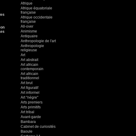
Afrique
Afrique équatoriale
française
les
Afrique occidentale
française
All-over
son
Animisme
Les
Antiquaire
Anthropologie de l'art
Anthropologie
religieuse
Art
Art abstrait
Art africain
contemporain
Art africain
traditionnel
Art brut
Art figuratif
Art informel
Art "nègre"
Arts premiers
Arts primitifs
Art tribal
Avant-garde
Bambara
Cabinet de curiosités
Baoule