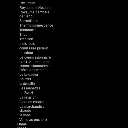
Rite, rituel
Royaume d'Aksoum
Royaume bambara
de Ségou
Surréalisme
Thermoluminescence
Tombouctou
Tribu
Tradition
mots clefs
comissaire priseur
Le crieur
Le commissionnaire
l'UCHV_ union des
commissionnaires de
l'hôtel des ventes
Le brigadier
Bourrer
la drouille
Les manettes
Le Zanzi
La révision
Faire un chopin
La marchandise
chaude
la yape
Vente au enchère
Ethnie