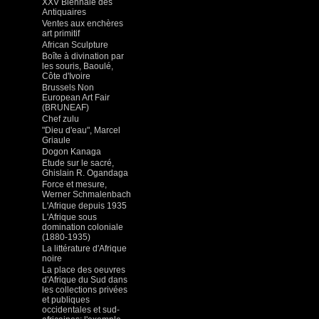
XXV Biennale des
Antiquaires
Ventes aux enchères
art primitif
African Sculpture
Boîte à divination par
les souris, Baoulé,
Côte d'Ivoire
Brussels Non
European Art Fair
(BRUNEAF)
Chef zulu
"Dieu d'eau", Marcel
Griaule
Dogon Kanaga
Etude sur le sacré,
Ghislain R. Ogandaga
Force et mesure,
Werner Schmalenbach
L'Afrique depuis 1935
L'Afrique sous
domination coloniale
(1880-1935)
La littérature d'Afrique
noire
La place des oeuvres
d'Afrique du Sud dans
les collections privées
et publiques
occidentales et sud-