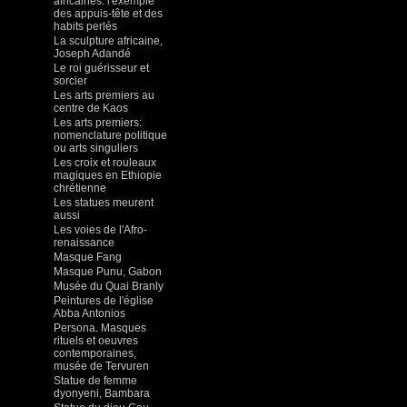
africaines: l'exemple
des appuis-tête et des
habits perlés
La sculpture africaine,
Joseph Adandé
Le roi guérisseur et
sorcier
Les arts premiers au
centre de Kaos
Les arts premiers:
nomenclature politique
ou arts singuliers
Les croix et rouleaux
magiques en Ethiopie
chrétienne
Les statues meurent
aussi
Les voies de l'Afro-
renaissance
Masque Fang
Masque Punu, Gabon
Musée du Quai Branly
Peintures de l'église
Abba Antonios
Persona. Masques
rituels et oeuvres
contemporaines,
musée de Tervuren
Statue de femme
dyonyeni, Bambara