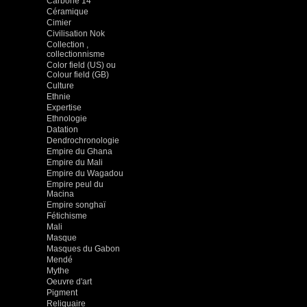
Carbone 14
Céramique
Cimier
Civilisation Nok
Collection ,
collectionnisme
Color field (US) ou
Colour field (GB)
Culture
Ethnie
Expertise
Ethnologie
Datation
Dendrochronologie
Empire du Ghana
Empire du Mali
Empire du Wagadou
Empire peul du
Macina
Empire songhaï
Fétichisme
Mali
Masque
Masques du Gabon
Mendé
Mythe
Oeuvre d'art
Pigment
Reliquaire