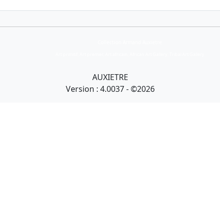
Collection Armand Auxietre
Art primitif, Art premier, Art africain, African Art Gallery, Tribal Art Gallery
AUXIETRE
Version : 4.0037 - ©2026