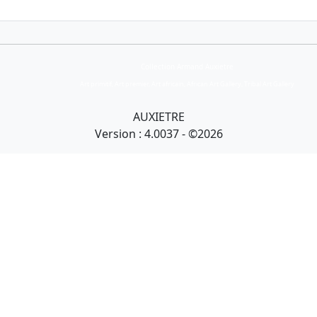
Collection Armand Auxietre
Art primitif, Art premier, Art africain, African Art Gallery, Tribal Art Gallery
AUXIETRE
Version : 4.0037 - ©2026